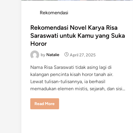
P
Rekomendasi
o
s
Rekomendasi Novel Karya Risa
t
Saraswati untuk Kamu yang Suka
e
Horor
d
by
Natalie
i
April 27, 2025
n
Nama Risa Saraswati tidak asing lagi di
kalangan pencinta kisah horor tanah air.
Lewat tulisan-tulisannya, ia berhasil
memadukan elemen mistis, sejarah, dan sisi…
R
Read More
e
k
o
m
e
n
d