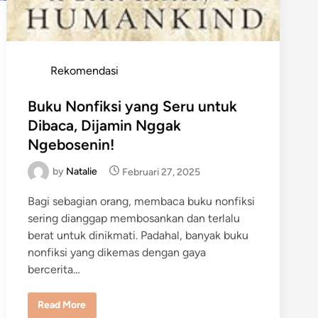
P
Rekomendasi
o
s
Buku Nonfiksi yang Seru untuk
t
Dibaca, Dijamin Nggak
e
Ngebosenin!
d
by
Natalie
i
Februari 27, 2025
n
Bagi sebagian orang, membaca buku nonfiksi
sering dianggap membosankan dan terlalu
berat untuk dinikmati. Padahal, banyak buku
nonfiksi yang dikemas dengan gaya
bercerita…
B
Read More
u