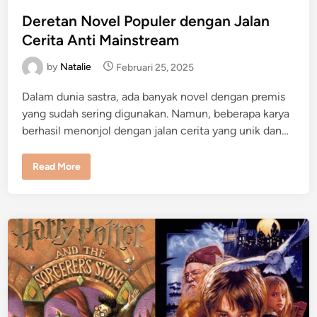
o
n
N
s
Deretan Novel Populer dengan Jalan
g
t
g
Cerita Anti Mainstream
a
e
k
N
by
Natalie
Februari 25, 2025
d
g
i
e
Dalam dunia sastra, ada banyak novel dengan premis
b
n
o
yang sudah sering digunakan. Namun, beberapa karya
s
e
berhasil menonjol dengan jalan cerita yang unik dan…
n
i
n
D
!
Read More
e
r
e
t
a
n
N
o
v
e
l
P
o
p
u