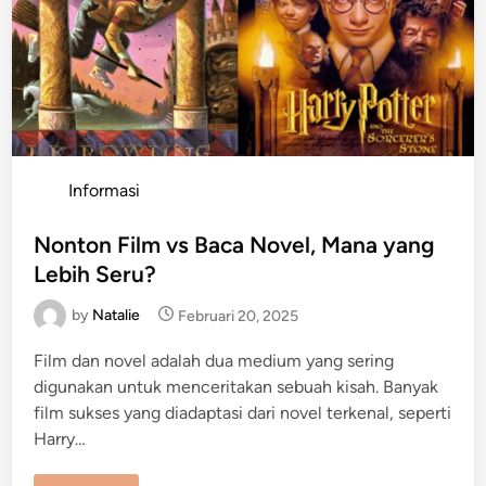
l
e
r
d
e
n
g
a
n
J
a
l
P
Informasi
a
n
o
C
e
s
Nonton Film vs Baca Novel, Mana yang
r
t
i
Lebih Seru?
t
e
a
A
by
Natalie
Februari 20, 2025
d
n
i
t
Film dan novel adalah dua medium yang sering
i
n
M
digunakan untuk menceritakan sebuah kisah. Banyak
a
i
film sukses yang diadaptasi dari novel terkenal, seperti
n
s
Harry…
t
r
e