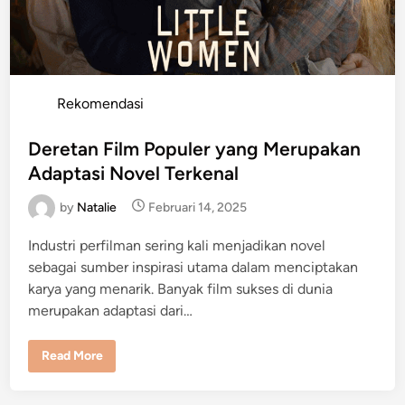
l
e
r
K
a
r
y
a
P
Rekomendasi
R
i
o
s
a
s
Deretan Film Populer yang Merupakan
S
t
a
Adaptasi Novel Terkenal
r
e
a
s
by
Natalie
Februari 14, 2025
d
w
i
a
Industri perfilman sering kali menjadikan novel
t
n
i
sebagai sumber inspirasi utama dalam menciptakan
karya yang menarik. Banyak film sukses di dunia
merupakan adaptasi dari…
D
Read More
e
r
e