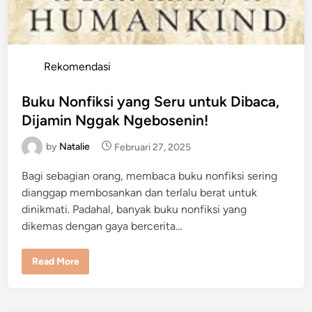
P
Rekomendasi
o
s
Buku Nonfiksi yang Seru untuk Dibaca,
t
Dijamin Nggak Ngebosenin!
e
by
Natalie
Februari 27, 2025
d
i
Bagi sebagian orang, membaca buku nonfiksi sering
n
dianggap membosankan dan terlalu berat untuk
dinikmati. Padahal, banyak buku nonfiksi yang
dikemas dengan gaya bercerita…
B
Read More
u
k
u
N
o