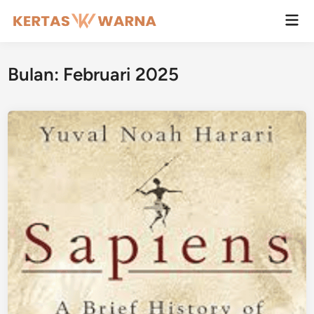
Skip
Mai
to
Men
content
Bulan:
Februari 2025