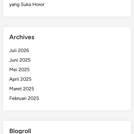
a
yang Suka Horor
s
i
N
o
v
e
l
T
Archives
e
r
k
Juli 2026
e
n
a
Juni 2025
l
Mei 2025
April 2025
Maret 2025
Februari 2025
Blogroll