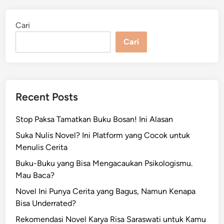
t
a
n
F
Cari
i
l
Cari
m
P
o
p
u
l
e
r
Recent Posts
y
a
n
Stop Paksa Tamatkan Buku Bosan! Ini Alasan
g
M
e
Suka Nulis Novel? Ini Platform yang Cocok untuk
r
Menulis Cerita
u
p
a
Buku-Buku yang Bisa Mengacaukan Psikologismu.
k
Mau Baca?
a
n
A
Novel Ini Punya Cerita yang Bagus, Namun Kenapa
d
Bisa Underrated?
a
p
t
Rekomendasi Novel Karya Risa Saraswati untuk Kamu