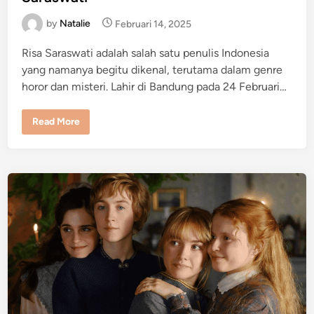
b
e
i
by
Natalie
h
Februari 14, 2025
d
S
i
e
Risa Saraswati adalah salah satu penulis Indonesia
r
n
u
yang namanya begitu dikenal, terutama dalam genre
?
horor dan misteri. Lahir di Bandung pada 24 Februari…
R
Read More
e
k
o
m
e
n
d
a
s
i
N
o
v
e
l
P
o
p
u