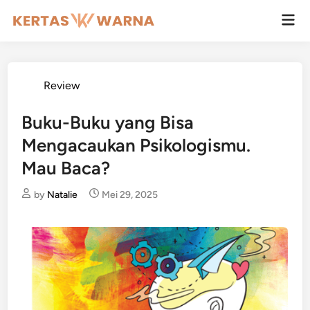
Skip
Mai
to
Men
content
Posted
Review
in
Buku-Buku yang Bisa
Mengacaukan Psikologismu.
Mau Baca?
by
Natalie
Mei 29, 2025