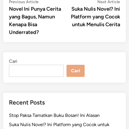
Navigasi
Previous
Nex
Previous Article
Next Article
article:
artic
Novel Ini Punya Cerita
Suka Nulis Novel? Ini
pos
yang Bagus, Namun
Platform yang Cocok
Kenapa Bisa
untuk Menulis Cerita
Underrated?
Cari
Cari
Recent Posts
Stop Paksa Tamatkan Buku Bosan! Ini Alasan
Suka Nulis Novel? Ini Platform yang Cocok untuk