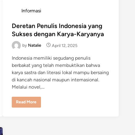
P
Informasi
o
s
Deretan Penulis Indonesia yang
t
Sukses dengan Karya-Karyanya
e
by
Natalie
April 12, 2025
d
i
Indonesia memiliki segudang penulis
n
berbakat yang telah membuktikan bahwa
karya sastra dan literasi lokal mampu bersaing
di kancah nasional maupun internasional.
Melalui novel,…
D
Read More
e
r
e
t
a
n
P