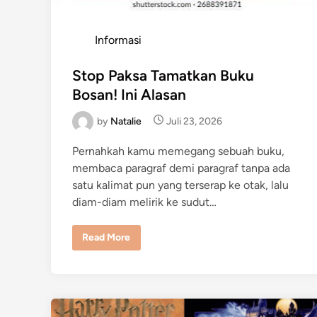
P
Informasi
o
s
Stop Paksa Tamatkan Buku
t
Bosan! Ini Alasan
e
by
Natalie
Juli 23, 2026
d
i
Pernahkah kamu memegang sebuah buku,
n
membaca paragraf demi paragraf tanpa ada
satu kalimat pun yang terserap ke otak, lalu
diam-diam melirik ke sudut…
S
Read More
t
o
p
P
a
k
s
a