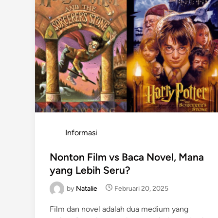
T
a
m
a
t
k
a
n
B
u
k
u
B
o
s
a
n
!
I
P
Informasi
n
i
o
A
s
Nonton Film vs Baca Novel, Mana
l
a
t
yang Lebih Seru?
s
a
e
n
by
Natalie
Februari 20, 2025
d
i
Film dan novel adalah dua medium yang
n